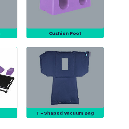
n
Cushion Foot
T – Shaped Vacuum Bag