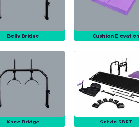
Belly Bridge
Cushion Elevatio
Knee Bridge
Set de SBRT