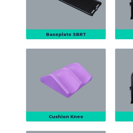
Baseplate SBRT
Cushion Knee