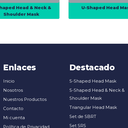
haped Head & Neck &
U-Shaped Head Ma
Shoulder Mask
Enlaces
Destacado
Inicio
S-Shaped Head Mask
Nosotros
S-Shaped Head & Neck &
Shoulder Mask
Nuestros Productos
Triangular Head Mask
Contacto
Set de SBRT
Mi cuenta
Set SRS
Política de Privacidad