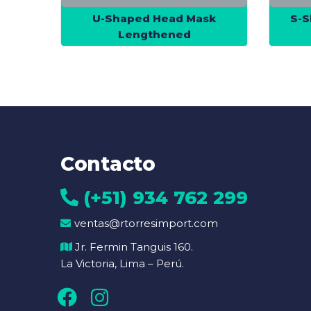
U-Shaped Head Mask
S-S
Lengthened
Contacto
(+51) 934 762 299
ventas@rtorresimport.com
Jr. Fermin Tanguis 160.
La Victoria, Lima – Perú.